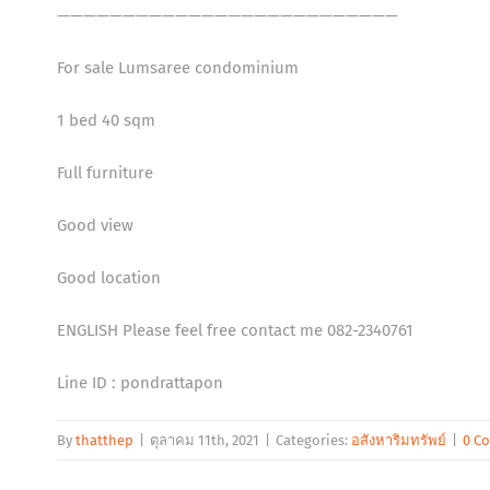
——————————————————————————
For sale Lumsaree condominium
1 bed 40 sqm
Full furniture
Good view
Good location
ENGLISH Please feel free contact me 082-2340761
Line ID : pondrattapon
By
thatthep
|
ตุลาคม 11th, 2021
|
Categories:
อสังหาริมทรัพย์
|
0 C